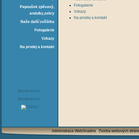
Fotogalerie
Papoušek zpěvavý‚
Vzkazy
andulky‚zebry
Na prodej a kontakt
Naše další zvířátka
Fotogalerie
Vzkazy
Na prodej a kontakt
BlueBoard.cz
BlueBoard.cz
Administrace WebSnadno
|
Tvorba webových strán