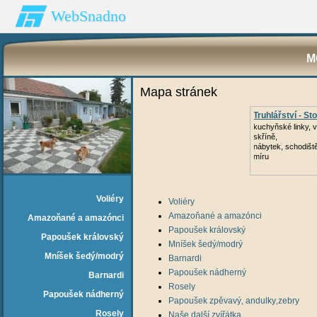
WebSnadno
M
Mapa stránek
Truhlářství - Sto
kuchyňské linky, 
skříně,
nábytek, schodišt
míru
Voliéry
Voliéry
Amazoňané a amazónci
Amazoňané a amazónci
Papoušek královský
Papoušek královský
Mníšek šedý/modrý
Mníšek šedý/modrý
Barnardi
Papoušek nádherný
Barnardi
Rosely
Papoušek nádherný
Papoušek zpěvavý‚ andulky‚zebry
Rosely
Naše další zvířátka