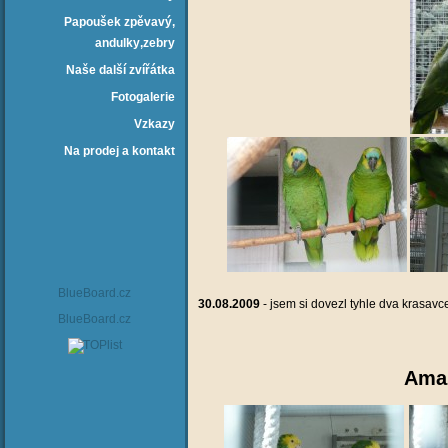
Papoušek zpěvavý‚
andulky‚zebry
Naše další zvířátka
Fotogalerie
Vzkazy
Na prodej a kontakt
BlueBoard.cz
30.08.2009
- jsem si dovezl tyhle dva krasavc
BlueBoard.cz
Amaz