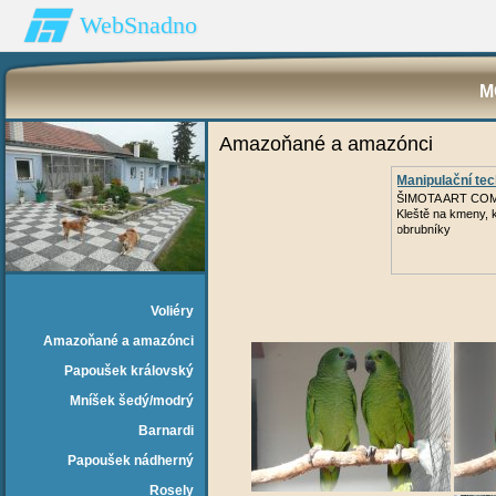
WebSnadno
M
Amazoňané a amazónci
Manipulační te
ŠIMOTA ART CO
Kleště na kmeny,
obrubníky
Voliéry
Amazoňané a amazónci
Papoušek královský
Mníšek šedý/modrý
Barnardi
Papoušek nádherný
Rosely