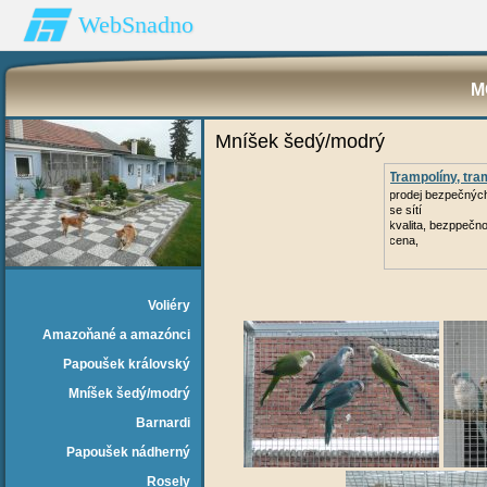
WebSnadno
M
Mníšek šedý/modrý
Trampolíny, tra
prodej bezpečných
se sítí
kvalita, bezppečn
cena,
Voliéry
Amazoňané a amazónci
Papoušek královský
Mníšek šedý/modrý
Barnardi
Papoušek nádherný
Rosely