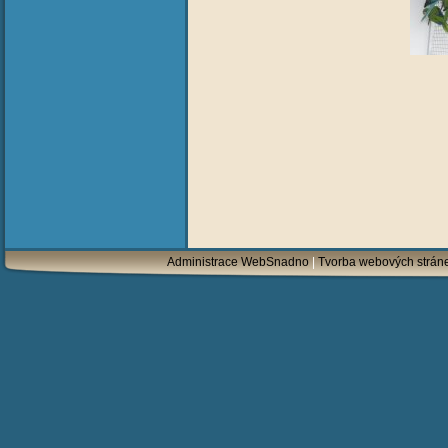
Administrace WebSnadno
|
Tvorba webových strán