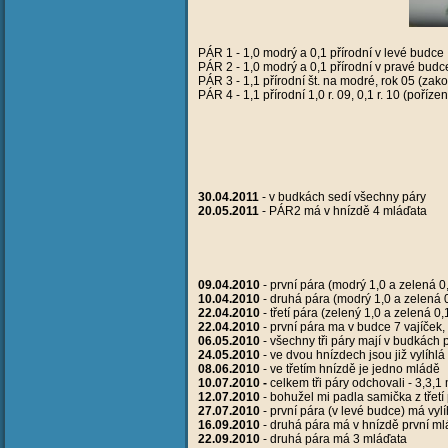
PÁR 1 - 1,0 modrý a 0,1 přírodní v levé budce
PÁR 2 - 1,0 modrý a 0,1 přírodní v pravé budc
PÁR 3 - 1,1 přírodní št. na modré, rok 05 (za
PÁR 4 - 1,1 přírodní 1,0 r. 09, 0,1 r. 10 (pořízen
30.04.2011
- v budkách sedí všechny páry
20.05.2011
- PÁR2 má v hnízdě 4 mláďata
09.04.2010
- první pára (modrý 1,0 a zelená 0
10.04.2010
- druhá pára (modrý 1,0 a zelená 0
22.04.2010
- třetí pára (zelený 1,0 a zelená 0,
22.04.2010
- první pára ma v budce 7 vajíček,
06.05.2010
- všechny tři páry mají v budkách 
24.05.2010
- ve dvou hnízdech jsou již vylíhlá
08.06.2010
- ve třetím hnízdě je jedno mládě
10.07.2010 -
celkem tři páry odchovali - 3,3,
12.07.2010
- bohužel mi padla samička z třetí
27.07.2010
- první pára (v levé budce) má vyl
16.09.2010
- druhá pára má v hnízdě první m
22.09.2010
- druhá pára má 3 mláďata