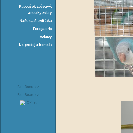
Papoušek zpěvavý‚
andulky‚zebry
Naše další zvířátka
Fotogalerie
Vzkazy
Na prodej a kontakt
BlueBoard.cz
BlueBoard.cz