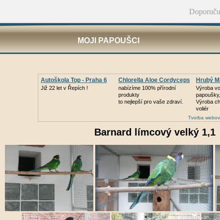
Doporuču
MOJI PAPOUŠCI
Autoškola Top - Praha 6
Chlorella Aloe Cordyceps
Hrubý Ma
Již 22 let v Řepích !
nabízíme 100% přírodní
Výroba vol
produkty
papoušky,
to nejlepší pro vaše zdraví.
Výroba ch
voliér
Tvorba webov
Barnard límcový velký 1,1