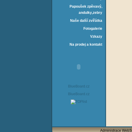
Papoušek zpěvavý‚
andulky‚zebry
Naše další zvířátka
Fotogalerie
Vzkazy
Na prodej a kontakt
BlueBoard.cz
BlueBoard.cz
Administrace Web