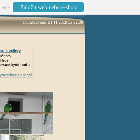
Založit web nebo e-shop
jeme
aktualizováno: 21.11.2018 12:21:39
rek voliéry
iér pro
klece
ovatelských klecí a
ých stránek a e-shopů