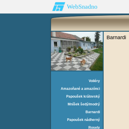
WebSnadno
Barnardi
Voliéry
Amazoňané a amazónci
Papoušek královský
Mníšek šedý/modrý
Barnardi
Papoušek nádherný
Rosely