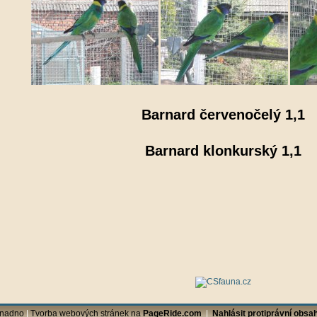
Barnard červenočelý 1,1
Barnard klonkurský 1,1
Snadno
|
Tvorba webových stránek na
PageRide.com
|
Nahlásit protiprávní obsah